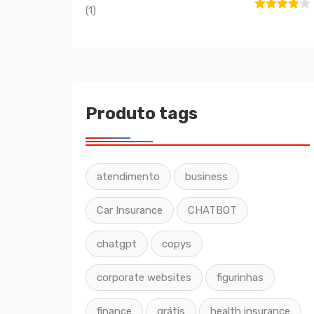
(1)
Avaliação
4
de 5
Produto tags
atendimento
business
Car Insurance
CHATBOT
chatgpt
copys
corporate websites
figurinhas
finance
grátis
health insurance