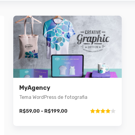
Demo
Detalhes
MyAgency
Este
Ver opções
produto
Tema WordPress de fotografia
tem
várias
R$
59,00
–
R$
199,00
Avaliação
variantes.
4.00
de 5
As
opções