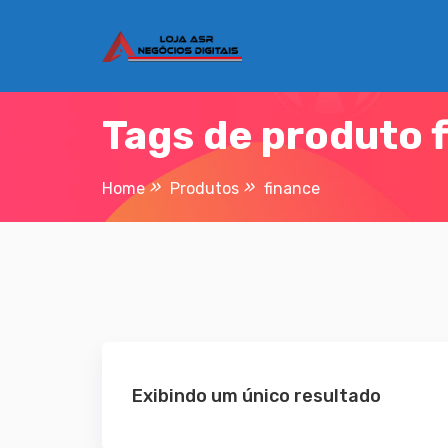
Skip
to
content
Tags de produto 
Home
Produtos
finance
Exibindo um único resultado