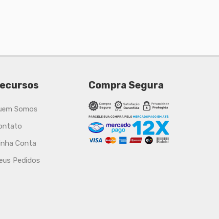
ecursos
Compra Segura
uem Somos
ontato
inha Conta
eus Pedidos