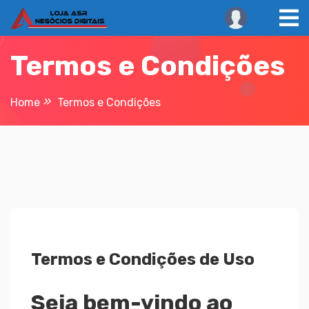
Skip
to
content
Termos e Condições
Home
Termos e Condições
Termos e Condições de Uso
Seja bem-vindo ao