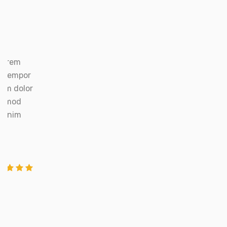
Lorem
l tempor
um dolor
iusmod
ad nim