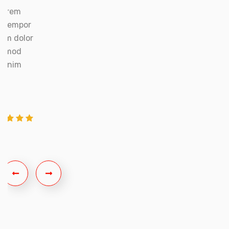
Lorem
l tempor
um dolor
iusmod
ad nim