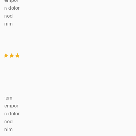
l tempor
um dolor
iusmod
ad nim
Lorem
l tempor
um dolor
iusmod
ad nim