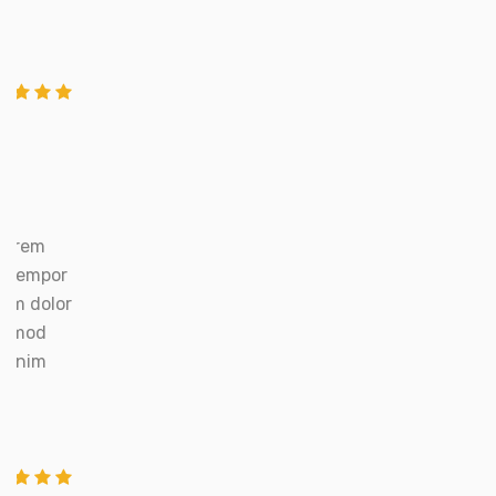
Lorem
l tempor
um dolor
iusmod
ad nim