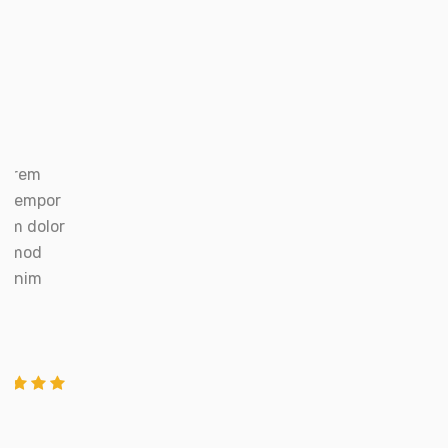
Lorem
l tempor
um dolor
iusmod
ad nim