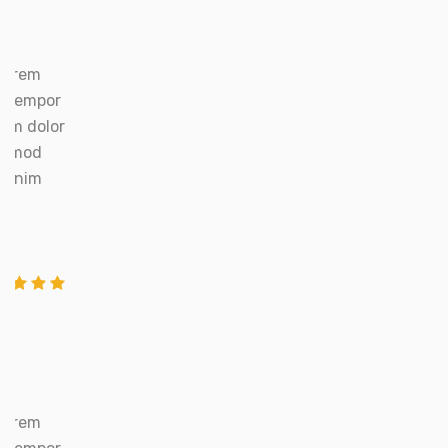
Lorem
l tempor
um dolor
iusmod
ad nim
Lorem