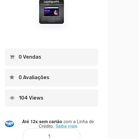
era:
preço
R$149,00.
atual
é:
R$79,00.
0 Vendas
0 Avaliações
104 Views
Até 12x sem cartão
com a Linha de
Crédito.
Saiba mais
LojaDigitalPD - Loja de Produtos Digitais