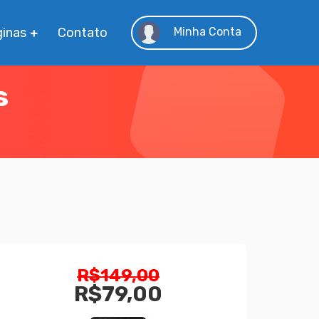
inas
Contato
Minha Conta
s
O
R$
149,00
preço
R$
79,00
original
O