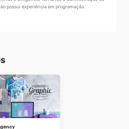
não possui experiência em programação.
os
Demo
Detalhes
gency