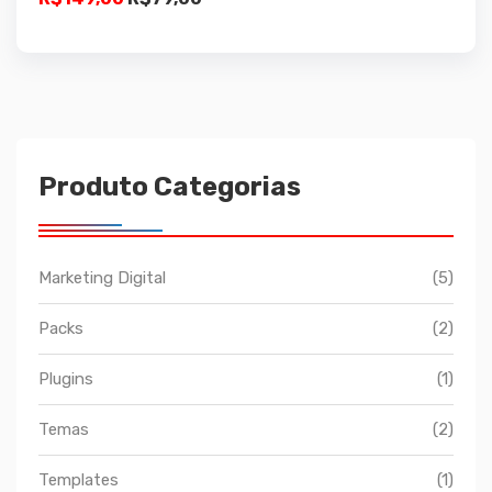
preço
preço
original
atual
era:
é:
R$149,00.
R$79,00.
Produto Categorias
Marketing Digital
(5)
Packs
(2)
Plugins
(1)
Temas
(2)
Templates
(1)