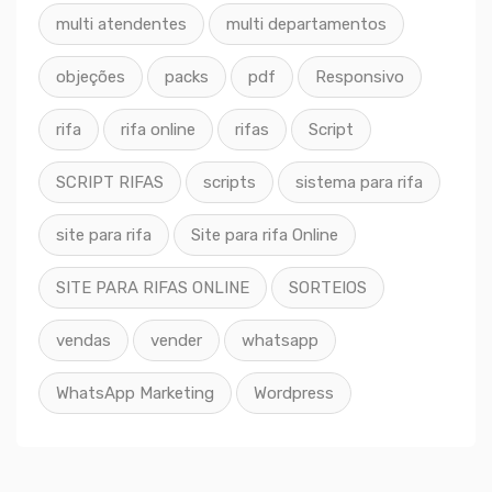
multi atendentes
multi departamentos
objeções
packs
pdf
Responsivo
rifa
rifa online
rifas
Script
SCRIPT RIFAS
scripts
sistema para rifa
site para rifa
Site para rifa Online
SITE PARA RIFAS ONLINE
SORTEIOS
vendas
vender
whatsapp
WhatsApp Marketing
Wordpress