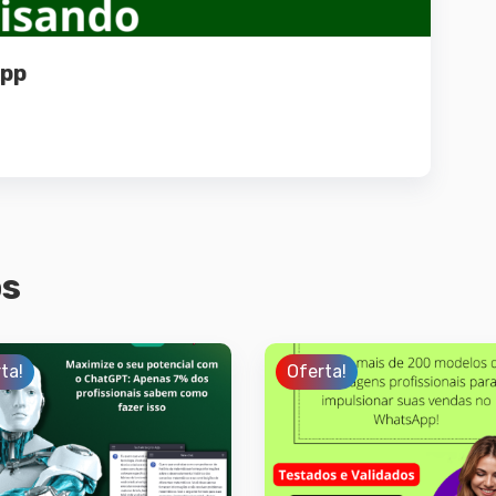
App
os
ta!
Oferta!
Detalhes
Detalhes