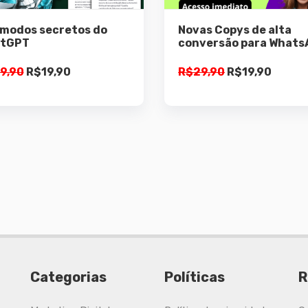
Adicionar ao
Adicionar ao
 modos secretos do
Novas Copys de alta
carrinho
carrinho
tGPT
conversão para Whats
O
O
O
O
9,90
R$
19,90
R$
29,90
R$
19,90
preço
preço
preço
preço
original
atual
original
atual
era:
é:
era:
é:
R$29,90.
R$19,90.
R$29,90.
R$19,9
Categorias
Políticas
R