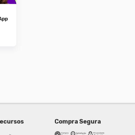
App
0.
ecursos
Compra Segura