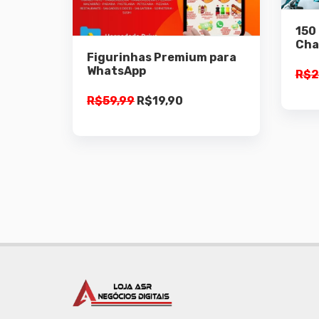
150
Adicionar ao
Cha
carrinho
Figurinhas Premium para
WhatsApp
R$
2
O
O
R$
59,99
R$
19,90
preço
preço
original
atual
era:
é:
R$59,99.
R$19,90.