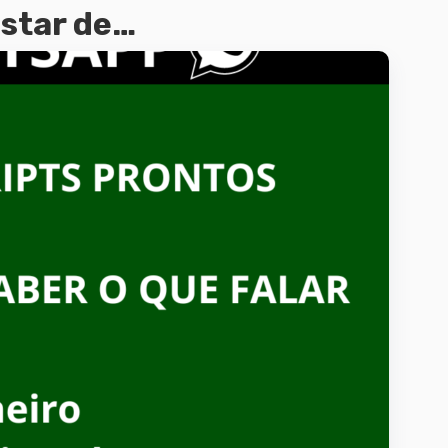
star de…
Detalhes
ionar ao
rrinho