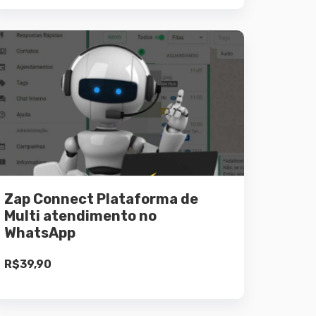
original
atual
era:
é:
R$59,99.
R$19,90.
Detalhes
Leia mais
Zap Connect Plataforma de
Multi atendimento no
WhatsApp
R$
39,90