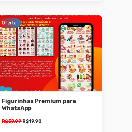
Oferta!
Detalhes
Adicionar ao
carrinho
Figurinhas Premium para
WhatsApp
O
O
R$
59,99
R$
19,90
preço
preço