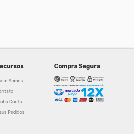
ecursos
Compra Segura
uem Somos
ontato
inha Conta
eus Pedidos