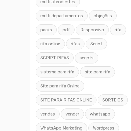
multi atendentes
multi departamentos
objeções
packs
pdf
Responsivo
rifa
rifa online
rifas
Script
SCRIPT RIFAS
scripts
sistema para rifa
site para rifa
Site para rifa Online
SITE PARA RIFAS ONLINE
SORTEIOS
vendas
vender
whatsapp
WhatsApp Marketing
Wordpress