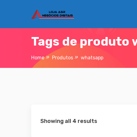
Skip
to
content
Tags de produto
Home
Produtos
whatsapp
Showing all 4 results