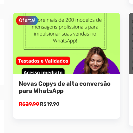
Oferta!
Detalhes
Preço máximo
Preço mínimo
Adicionar ao
carrinho
Novas Copys de alta conversão
para WhatsApp
O
O
R$
29,90
R$
19,90
preço
preço
original
atual
era:
é: