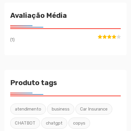
Avaliação Média
(1)
Avaliação
4
de 5
Produto tags
atendimento
business
Car Insurance
CHATBOT
chatgpt
copys