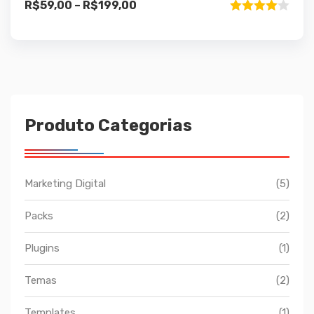
R$
59,00
–
R$
199,00
variantes.
Avaliação
As
4.00
de 5
opções
podem
ser
escolhidas
na
Produto Categorias
página
do
produto
Marketing Digital
(5)
Packs
(2)
Plugins
(1)
Temas
(2)
Templates
(1)