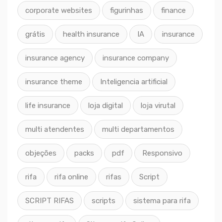
corporate websites
figurinhas
finance
grátis
health insurance
IA
insurance
insurance agency
insurance company
insurance theme
Inteligencia artificial
life insurance
loja digital
loja virutal
multi atendentes
multi departamentos
objeções
packs
pdf
Responsivo
rifa
rifa online
rifas
Script
SCRIPT RIFAS
scripts
sistema para rifa