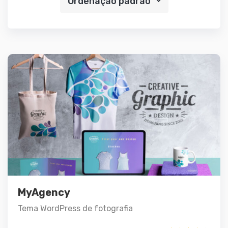
Ordenação padrão
Demo
Detalhes
Este
Ver opções
MyAgency
produto
Tema WordPress de fotografia
tem
várias