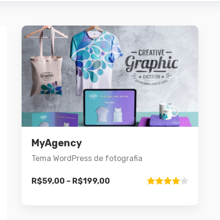
Demo
Detalhes
MyAgency
Este
Ver opções
produto
Tema WordPress de fotografia
tem
várias
R$
59,00
–
R$
199,00
Avaliação
variantes.
4.00
de 5
As
opções