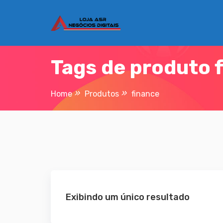
Skip
to
content
Tags de produto 
Home
Produtos
finance
Exibindo um único resultado