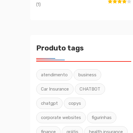
(1)
Avaliação
4
de 5
Produto tags
atendimento
business
Car Insurance
CHATBOT
chatgpt
copys
corporate websites
figurinhas
finance
grátis
health insurance