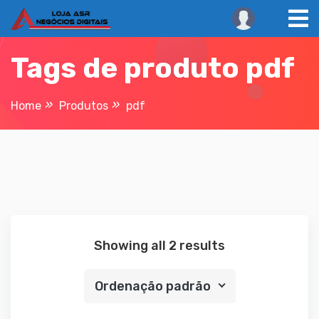
Skip
to
content
Tags de produto pdf
Home
Produtos
pdf
Showing all 2 results
Ordenação padrão