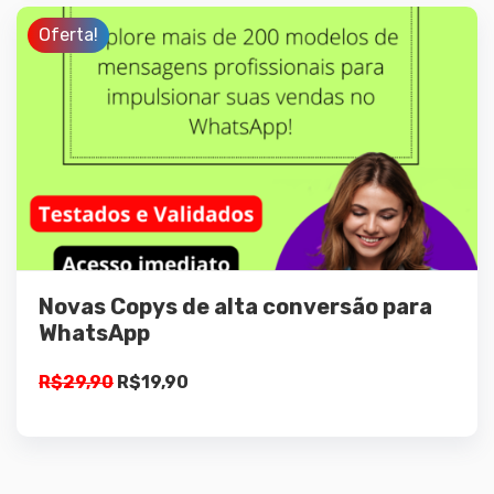
Oferta!
Detalhes
Adicionar ao
carrinho
Novas Copys de alta conversão para
WhatsApp
O
O
R$
29,90
R$
19,90
preço
preço
original
atual
era:
é: