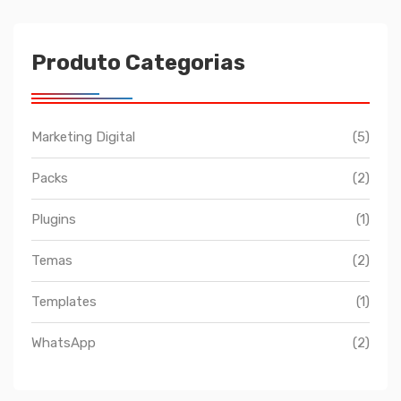
R$29,90.
R$19,90.
Produto Categorias
Marketing Digital
(5)
Packs
(2)
Plugins
(1)
Temas
(2)
Templates
(1)
WhatsApp
(2)