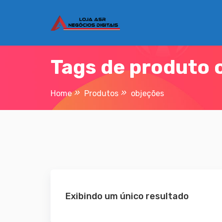
Skip
to
content
Tags de produto 
Home
Produtos
objeções
Exibindo um único resultado