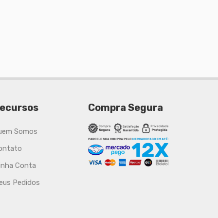
ecursos
Compra Segura
uem Somos
ontato
inha Conta
eus Pedidos