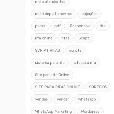
multi atendentes
multi departamentos
objeções
packs
pdf
Responsivo
rifa
rifa online
rifas
Script
SCRIPT RIFAS
scripts
sistema para rifa
site para rifa
Site para rifa Online
SITE PARA RIFAS ONLINE
SORTEIOS
vendas
vender
whatsapp
WhatsApp Marketing
Wordpress