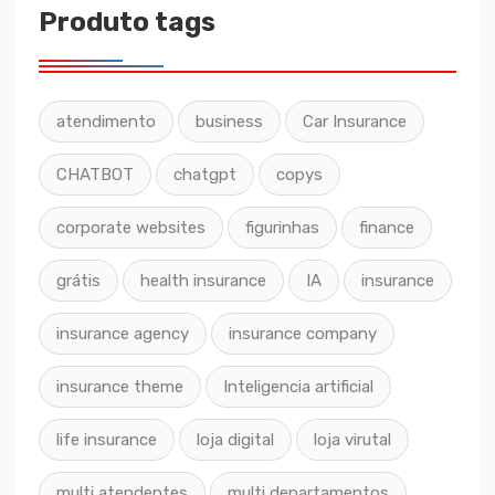
Produto tags
atendimento
business
Car Insurance
CHATBOT
chatgpt
copys
corporate websites
figurinhas
finance
grátis
health insurance
IA
insurance
insurance agency
insurance company
insurance theme
Inteligencia artificial
life insurance
loja digital
loja virutal
multi atendentes
multi departamentos