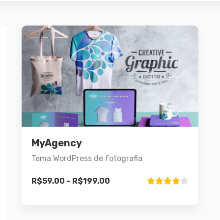
Demo
Detalhes
MyAgency
Este
Ver opções
produto
Tema WordPress de fotografia
tem
várias
R$
59,00
–
R$
199,00
Avaliação
variantes.
4.00
de 5
As
opções