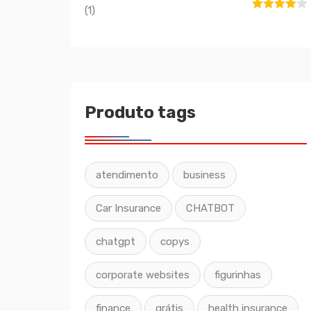
(1)
Avaliação
4
de 5
Produto tags
atendimento
business
Car Insurance
CHATBOT
chatgpt
copys
corporate websites
figurinhas
finance
grátis
health insurance