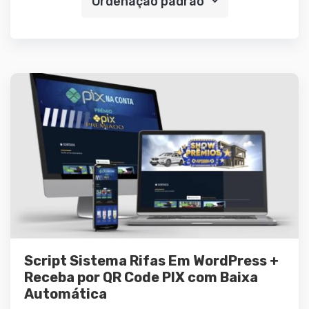
Ordenação padrão
Demo
Detalhes
Script Sistema Rifas Em WordPress +
Leia mais
Receba por QR Code PIX com Baixa
Automática