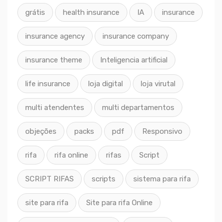
grátis
health insurance
IA
insurance
insurance agency
insurance company
insurance theme
Inteligencia artificial
life insurance
loja digital
loja virutal
multi atendentes
multi departamentos
objeções
packs
pdf
Responsivo
rifa
rifa online
rifas
Script
SCRIPT RIFAS
scripts
sistema para rifa
site para rifa
Site para rifa Online