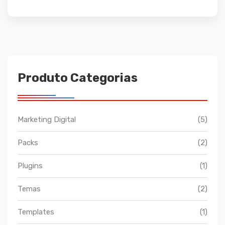
preço
preço
original
atual
era:
é:
R$59,99.
R$19,90.
Produto Categorias
Marketing Digital
(5)
Packs
(2)
Plugins
(1)
Temas
(2)
Templates
(1)