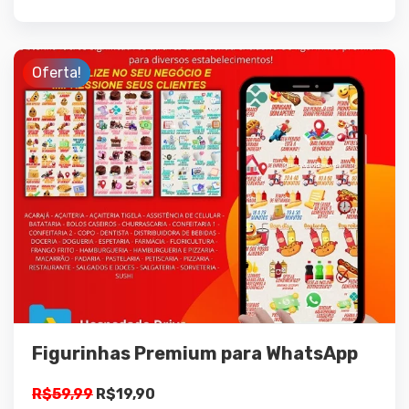
Oferta!
Detalhes
Adicionar ao
carrinho
Figurinhas Premium para WhatsApp
O
O
R$
59,99
R$
19,90